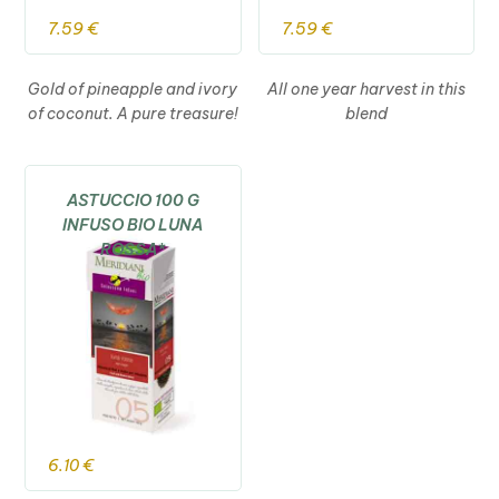
7.59
€
7.59
€
Gold of pineapple and ivory
All one year harvest in this
of coconut. A pure treasure!
blend
ASTUCCIO 100 G
INFUSO BIO LUNA
ROSSA*
6.10
€