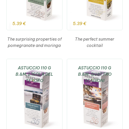
5.39
€
5.39
€
The surprising properties of
The perfect summer
pomegranate and moringa
cocktail
ASTUCCIO 110 G
ASTUCCIO 110 G
B.&M. L’ISOLA DEL
B.&M. QUATTRO
TESORO
STAGIONI