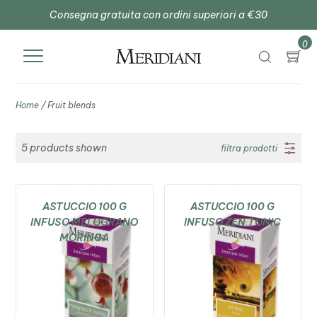
Consegna gratuita con ordini superiori a €30
0
Home
/ Fruit blends
5
products shown
filtra prodotti
ASTUCCIO 100 G
ASTUCCIO 100 G
INFUSO MELOGRANO
INFUSO ZEN TONIC
MORINGA