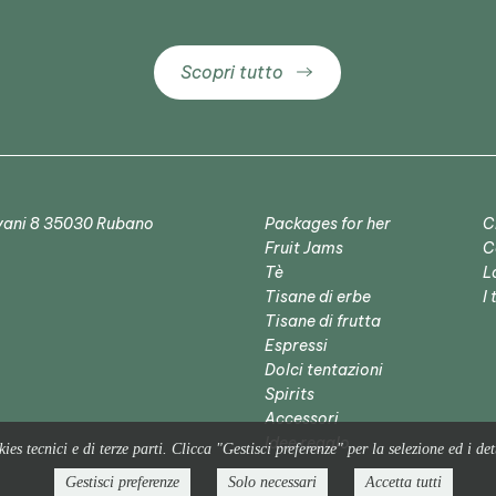
Scopri tutto
alvani 8 35030 Rubano
Packages for her
C
Fruit Jams
C
Tè
La
Tisane di erbe
I 
Tisane di frutta
Espressi
Dolci tentazioni
Spirits
Accessori
Idee regalo
ies tecnici e di terze parti. Clicca "Gestisci preferenze" per la selezione ed i dett
Gestisci preferenze
Solo necessari
Accetta tutti