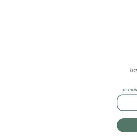
Isc
e-mai