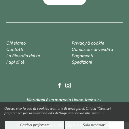
Chi siamo
Privacy & cookie
Contatti
Condizioni di vendita
La filosofia del tè
Pagamenti
I tipi di tè
Spedizioni
Meridiani è un marchio Union Jack s.r.l.
via Galvani 8 35030 Rubano (PD) ITALY
Questo sito fa uso di cookies tecnici e di terze parti. Clicca "Gestisci
P.IVA 03742700283 - www.union-jack.it
preferenze" per la selezione ed i dettagli sui cookie utilizzati.
Copyright © 2026 Union Jack. All right reserved.
Gestisci preferenze
Solo necessari