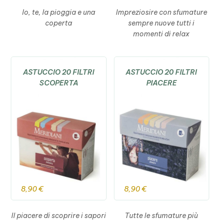
Io, te, la pioggia e una
Impreziosire con sfumature
coperta
sempre nuove tutti i
momenti di relax
ASTUCCIO 20 FILTRI
ASTUCCIO 20 FILTRI
SCOPERTA
PIACERE
8,90
€
8,90
€
Il piacere di scoprire i sapori
Tutte le sfumature più