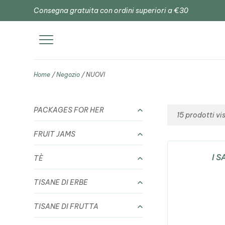
Consegna gratuita con ordini superiori a €30
Home
/
Negozio
/ NUOVI
PACKAGES FOR HER
15
prodotti vis
FRUIT JAMS
I 
TÈ
TISANE DI ERBE
TISANE DI FRUTTA